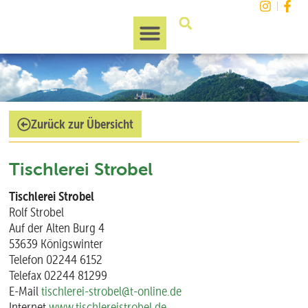
Unsere Region
Zurück zur Übersicht
Tischlerei Strobel
Tischlerei Strobel
Rolf Strobel
Auf der Alten Burg 4
53639 Königswinter
Telefon 02244 6152
Telefax 02244 81299
E-Mail
tischlerei-strobel@t-online.de
Internet
www.tischlereistrobel.de