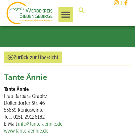
Unsere Region
Zurück zur Übersicht
Tante Ännie
Tante Ännie
Frau Barbara Grabitz
Dollendorfer Str. 46
53639 Königswinter
Tel.: 0151-29126182
E-Mail
info@tante-aennie.de
www.tante-aennie.de