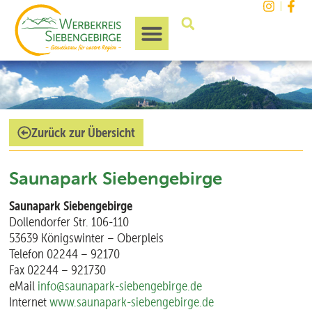
Unsere Region
Zurück zur Übersicht
Saunapark Siebengebirge
Saunapark Siebengebirge
Dollendorfer Str. 106-110
53639 Königswinter – Oberpleis
Telefon 02244 – 92170
Fax 02244 – 921730
eMail
info@saunapark-siebengebirge.de
Internet
www.saunapark-siebengebirge.de