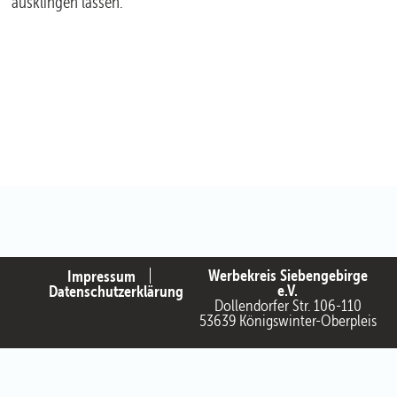
ausklingen lassen.
Werbekreis Siebengebirge
Impressum
e.V.
Datenschutzerklärung
Dollendorfer Str. 106-110
53639 Königswinter-Oberpleis