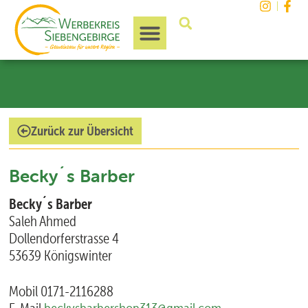
Unsere Region
Zurück zur Übersicht
Becky´s Barber
Becky´s Barber
Saleh Ahmed
Dollendorferstrasse 4
53639 Königswinter
Mobil 0171-2116288