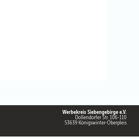
Werbekreis Siebengebirge e.V.
Dollendorfer Str. 106-110
53639 Königswinter-Oberpleis